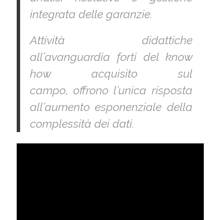
integrata delle garanzie.
Attività didattiche
all’avanguardia forti del know
how acquisito sul
campo,
offrono l’unica risposta
all’aumento esponenziale della
complessità dei dati.